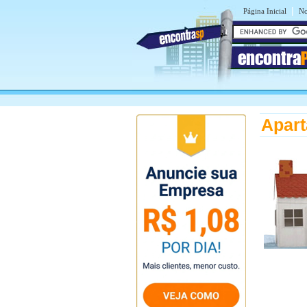
|
Página Inicial
No
encontra
Apart