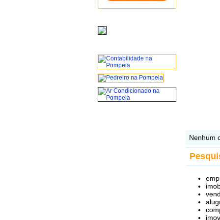
Nenhum c
Pesquis
empr
imob
vend
alug
comp
imov