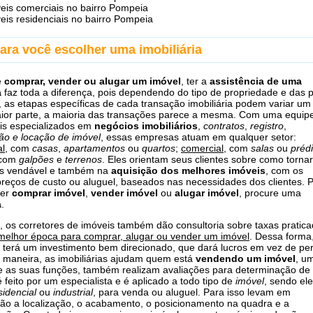
eis comerciais no bairro Pompeia
eis residenciais no bairro Pompeia
ara você escolher uma imobiliária
e
comprar, vender ou alugar um imóvel
, ter a
assistência de uma
a
faz toda a diferença, pois dependendo do tipo de propriedade e das 
, as etapas específicas de cada transação imobiliária podem variar um
ior parte, a maioria das transações parece a mesma. Com uma equip
ais especializados em
negócios imobiliários
,
contratos
,
registro
,
ão e locação de imóvel
, essas empresas atuam em qualquer setor:
al
, com
casas
,
apartamentos
ou
quartos
;
comercial
, com
salas
ou
préd
 com
galpões
e
terrenos
. Eles orientam seus clientes sobre como torna
is vendável e também na
aquisição dos melhores imóveis
, com os
reços de custo ou aluguel, baseados nas necessidades dos clientes. P
uer
comprar imóvel
,
vender imóvel
ou
alugar imóvel
, procure uma
a
.
, os corretores de imóveis também dão consultoria sobre taxas pratic
melhor época para comprar, alugar ou vender um imóvel
. Dessa forma
terá um investimento bem direcionado, que dará lucros em vez de pe
maneira, as imobiliárias ajudam quem está
vendendo um imóvel
, u
e as suas funções, também realizam avaliações para determinação de 
 feito por um especialista e é aplicado a todo tipo de
imóvel
, sendo el
sidencial
ou
industrial
, para venda ou aluguel. Para isso levam em
ão a localização, o acabamento, o posicionamento na quadra e a