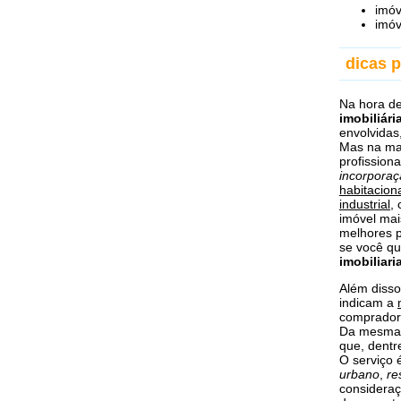
imóv
imóv
dicas p
Na hora d
imobiliári
envolvidas
Mas na ma
profission
incorporaç
habitacion
industrial
,
imóvel ma
melhores p
se você q
imobiliari
Além disso
indicam a
comprador 
Da mesma 
que, dentr
O serviço é
urbano
,
re
consideraç