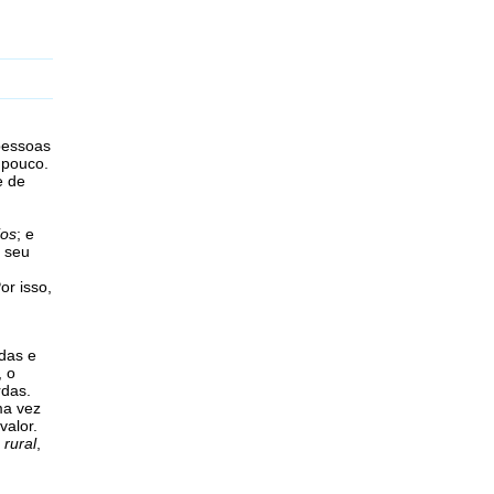
pessoas
 pouco.
e de
ios
; e
r seu
or isso,
adas e
, o
rdas.
ma vez
valor.
e
rural
,