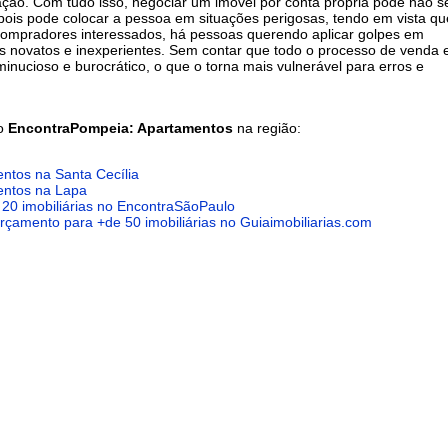
ão. Com tudo isso, negociar um imóvel por conta própria pode não 
 pois pode colocar a pessoa em situações perigosas, tendo em vista q
ompradores interessados, há pessoas querendo aplicar golpes em
 novatos e inexperientes. Sem contar que todo o processo de venda 
inucioso e burocrático, o que o torna mais vulnerável para erros e
do
EncontraPompeia: Apartamentos
na região:
ntos na Santa Cecília
ntos na Lapa
 20 imobiliárias no EncontraSãoPaulo
 orçamento para +de 50 imobiliárias no Guiaimobiliarias.com