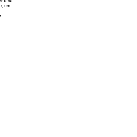
ser uma
ue, em
e