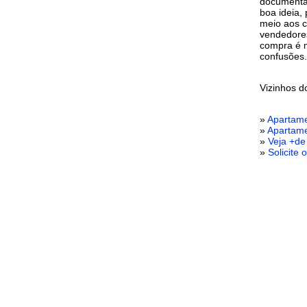
documentaç
boa ideia,
meio aos c
vendedores
compra é m
confusões.
Vizinhos 
»
Apartame
»
Apartame
»
Veja +de
»
Solicite