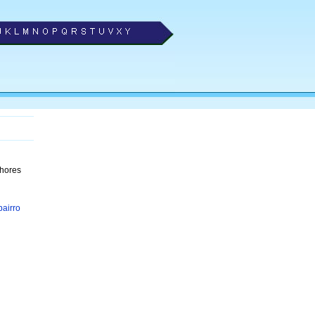
lhores
bairro