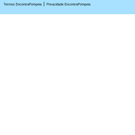
|
Termos EncontraPompeia
Privacidade EncontraPompeia