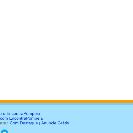
e o EncontraPompeia
 com EncontraPompeia
Com Destaque
Anuncie Grátis
CIE:
|