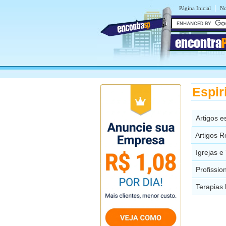
|
Página Inicial
No
encontra
Espir
Artigos e
Artigos R
Igrejas 
Profissio
Terapias 