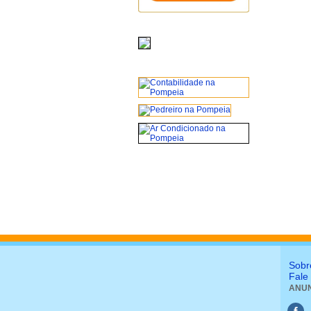
Sobr
Fale
ANUN