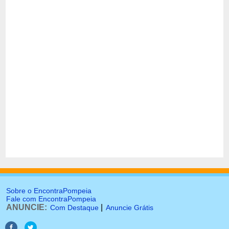
Sobre o EncontraPompeia
Fale com EncontraPompeia
ANUNCIE:
|
Com Destaque
Anuncie Grátis