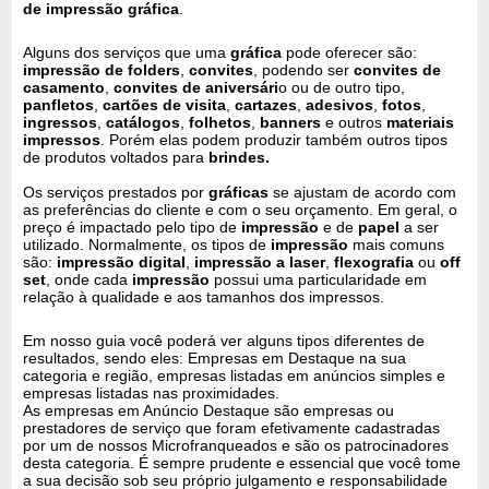
de impressão gráfica
.
Alguns dos serviços que uma
gráfica
pode oferecer são:
impressão de folders
,
convites
, podendo ser
convites de
casamento
,
convites de aniversári
o ou de outro tipo,
panfletos
,
cartões de visita
,
cartazes
,
adesivos
,
fotos
,
ingressos
,
catálogos
,
folhetos
,
banners
e outros
materiais
impressos
. Porém elas podem produzir também outros tipos
de produtos voltados para
brindes.
Os serviços prestados por
gráficas
se ajustam de acordo com
as preferências do cliente e com o seu orçamento. Em geral, o
preço é impactado pelo tipo de
impressão
e de
papel
a ser
utilizado. Normalmente, os tipos de
impressão
mais comuns
são:
impressão digital
,
impressão a laser
,
flexografia
ou
off
set
, onde cada
impressão
possui uma particularidade em
relação à qualidade e aos tamanhos dos impressos.
Em nosso guia você poderá ver alguns tipos diferentes de
resultados, sendo eles: Empresas em Destaque na sua
categoria e região, empresas listadas em anúncios simples e
empresas listadas nas proximidades.
As empresas em Anúncio Destaque são empresas ou
prestadores de serviço que foram efetivamente cadastradas
por um de nossos Microfranqueados e são os patrocinadores
desta categoria. É sempre prudente e essencial que você tome
a sua decisão sob seu próprio julgamento e responsabilidade