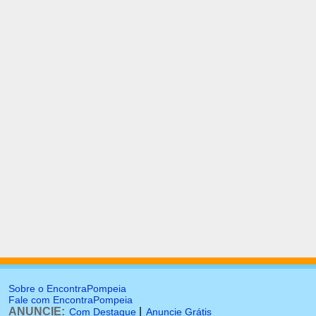
Sobre o EncontraPompeia
Fale com EncontraPompeia
ANUNCIE:
|
Com Destaque
Anuncie Grátis