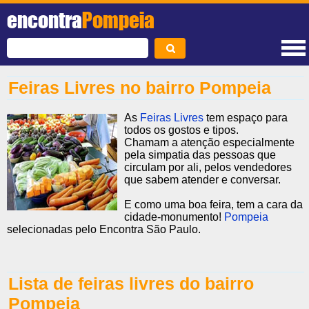
encontra
Pompeia
Feiras Livres no bairro Pompeia
As
Feiras Livres
tem espaço para
todos os gostos e tipos.
Chamam a atenção especialmente
pela simpatia das pessoas que
circulam por ali, pelos vendedores
que sabem atender e conversar.
E como uma boa feira, tem a cara da
cidade-monumento!
Pompeia
selecionadas pelo Encontra São Paulo.
Lista de feiras livres do bairro
Pompeia