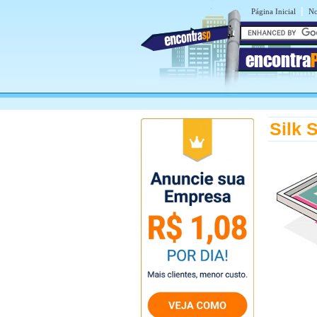
|
Página Inicial
No
encontra
Silk 