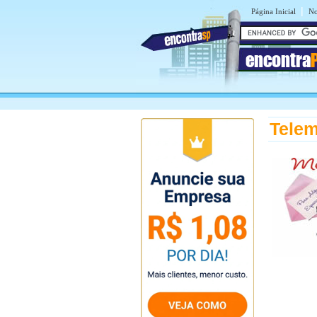
|
Página Inicial
No
encontra
Tele